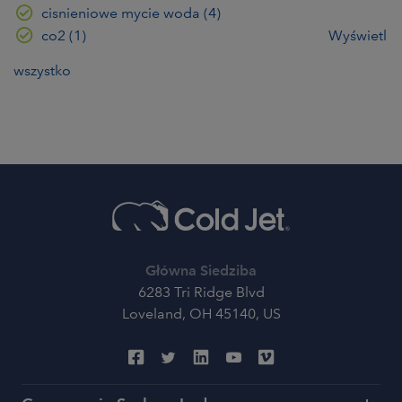
cisnieniowe mycie woda
(4)
co2
(1)
Wyświetl
wszystko
Główna Siedziba
6283 Tri Ridge Blvd
Loveland, OH 45140, US