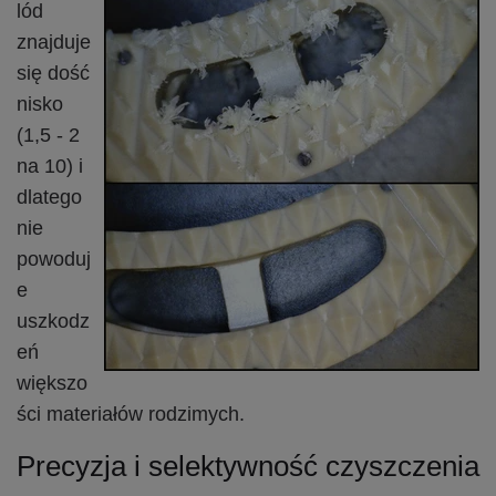
lód
znajduje
się dość
nisko
(1,5 - 2
na 10) i
dlatego
nie
powoduj
e
uszkodz
eń
większo
ści materiałów rodzimych.
Precyzja i selektywność czyszczenia