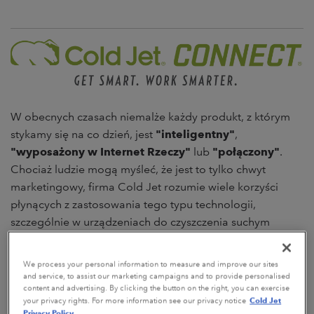
W obecnych czasach niemalże każdy produkt, z którym
stykamy się na co dzień, jest
"inteligentny"
,
"wyposażony w Internet Rzeczy"
lub
"połączony"
.
Chociaż ludzie mogą myśleć, że jest to tylko chwyt
marketingowy, firma Cold Jet rozumie wiele korzyści
płynących z zastosowania tego typu technologii,
szczególnie w urządzeniach do czyszczenia suchym
lodem i wytwornicach suchego lodu. Zanim przyjrzymy
się korzyściom płynącym z wdrożenia nowych metod
We process your personal information to measure and improve our sites
łączności, najpierw zdefiniujmy, co one oznaczają:
and service, to assist our marketing campaigns and to provide personalised
content and advertising. By clicking the button on the right, you can exercise
Cold Jet
your privacy rights. For more information see our privacy notice
Privacy Policy