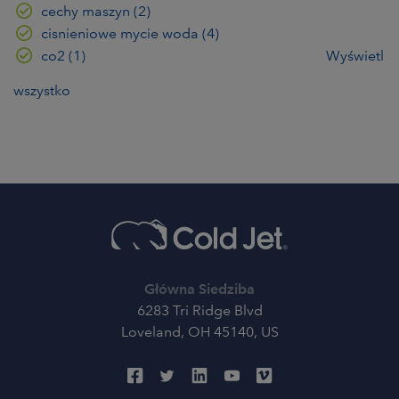
cechy maszyn
(2)
cisnieniowe mycie woda
(4)
co2
(1)
Wyświetl
wszystko
Główna Siedziba
6283 Tri Ridge Blvd
Loveland, OH 45140, US