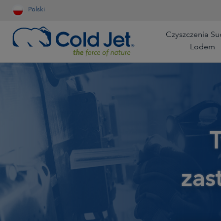
Polski
Czyszczenia S
Lodem
Przemysł Lotniczy
Catering Lotniczy
Motoryzacja
Usługi Czyszczenia
Przetwórstwo D
Dostawa Żywności do
Domu
Żywność i Napoje
Przemysł Odlew
zas
Produkcja do Czyszczen
Wyroby Medyczne
Przemysł Wydo
Przemysł Naftowy i
Przemysł Opak