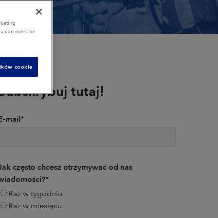
rketing
ou can exercise
lików cookie
Subskrybuj tutaj!
E-mail
*
Jak często chcesz otrzymywać od nas
wiadomości?
*
Raz w tygodniu
Raz w miesiącu