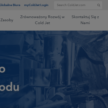
Search for:
Globalne Biura
myColdJet Login
Zrównoważony Rozwój w
Skontaktuj Się z
Zasoby
Cold Jet
Nami
o
lodu