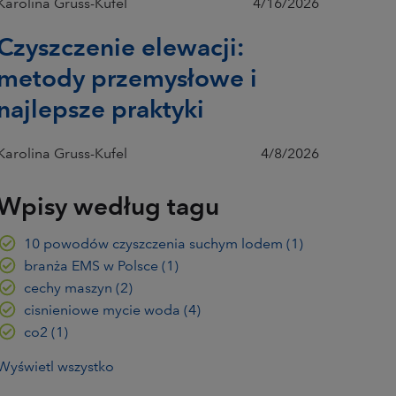
Karolina Gruss-Kufel
4/16/2026
Czyszczenie elewacji:
metody przemysłowe i
najlepsze praktyki
Karolina Gruss-Kufel
4/8/2026
Wpisy według tagu
10 powodów czyszczenia suchym lodem
(1)
branża EMS w Polsce
(1)
cechy maszyn
(2)
cisnieniowe mycie woda
(4)
co2
(1)
Wyświetl wszystko