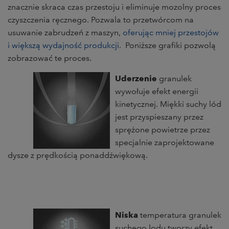
znacznie skraca czas przestoju i eliminuje mozolny proces
czyszczenia ręcznego. Pozwala to przetwórcom na
usuwanie zabrudzeń z maszyn,
oferując mniej przestojów
i większą wydajność produkcji.
Poniższe grafiki pozwolą
zobrazować te proces.
Uderzenie
granulek
wywołuje efekt energii
kinetycznej. Miękki suchy lód
jest przyspieszany przez
sprężone powietrze przez
specjalnie zaprojektowane
dysze z prędkością ponaddźwiękową.
Niska
temperatura granulek
suchego lodu tworzy efekt