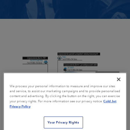
We process your personal information to measure and improve our sites
and service, to assist our marketing campaigns and to provide personalised
content and advertising. By clicking the button on the right, you can exercise
Cold Jet
your privacy rights. For more information see our privacy notice
Privacy Policy
Poznaj 4 sposoby wykorzystania
Your Privacy Rights
suchego lodu w motoryzacji