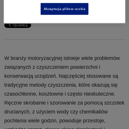
Akceptacja plików cookie
Posted by
Karolina Gruss-Kufel
on 11 mar 2021, 06:00:00
W branży motoryzacyjnej istnieje wiele problemów
związanych z czyszczeniem powierzchni i
konserwacją urządzeń. Najczęściej stosowane są
tradycyjne metody czyszczenia, które okazują się
czasochłonne, kosztowne i często nieskuteczne.
Ręczne skrobanie i szorowanie za pomocą szczotek
drucianych, z użyciem wody czy chemikaliów
pochłania wiele godzin, powoduje przestoje,