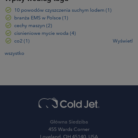
10 powodów czyszczenia suchym lodem
(1)
branża EMS w Polsce
(1)
cechy maszyn
(2)
cisnieniowe mycie woda
(4)
co2
(1)
Wyświetl
wszystko
Główna Siedziba
455 Wards Corner
Loveland, OH 45140, USA