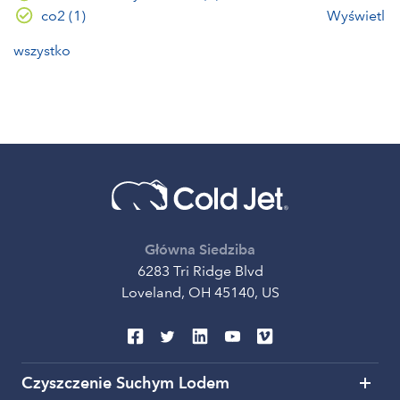
co2
(1)
Wyświetl
wszystko
Główna Siedziba
6283 Tri Ridge Blvd
Loveland, OH 45140, US
Czyszczenie Suchym Lodem