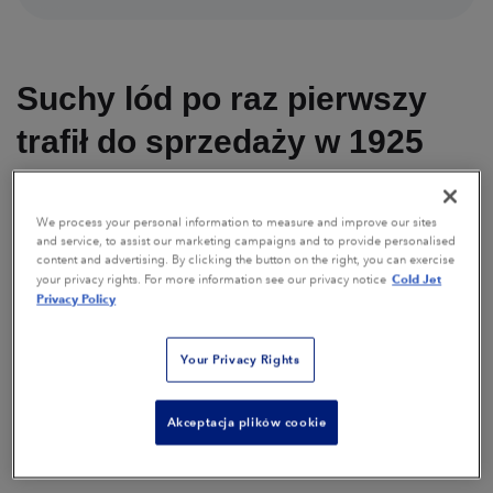
Suchy lód po raz pierwszy
trafił do sprzedaży w 1925
Rok 2025 jest przełomowy dla świata konserwacji,
czyszczenia i niezliczonych innych zastosowań:
We process your personal information to measure and improve our sites
and service, to assist our marketing campaigns and to provide personalised
100. rocznica powstania suchego lodu!
content and advertising. By clicking the button on the right, you can exercise
Cold Jet
your privacy rights. For more information see our privacy notice
Privacy Policy
Od intrygującego odkrycia po nieodzowną rolę we
współczesnym przemyśle, suchy lód
Your Privacy Rights
zrewolucjonizował nasze podejście do wszystkiego,
od
utrzymywania świeżości
produktów łatwo
Akceptacja plików cookie
psujących się po skrupulatne
czyszczenie
delikatnych powierzchni
.