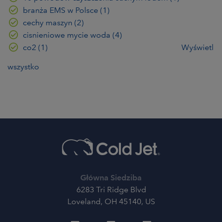
branża EMS w Polsce
(1)
cechy maszyn
(2)
cisnieniowe mycie woda
(4)
co2
(1)
Wyświetl
wszystko
Główna Siedziba
6283 Tri Ridge Blvd
Loveland, OH 45140, US