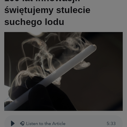
świętujemy stulecie
suchego lodu
🎧 Listen to the Article
5
:
33