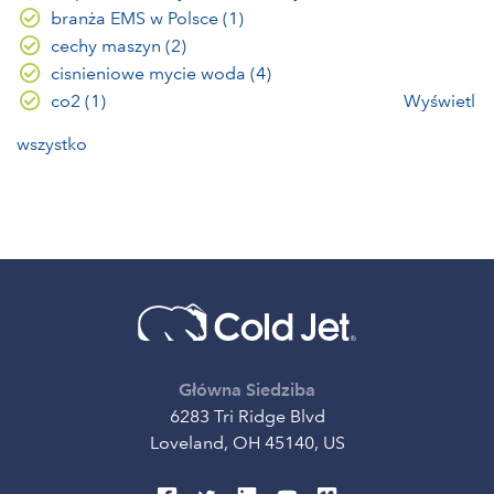
branża EMS w Polsce
(1)
cechy maszyn
(2)
cisnieniowe mycie woda
(4)
co2
(1)
Wyświetl
wszystko
Główna Siedziba
6283 Tri Ridge Blvd
Loveland, OH 45140, US